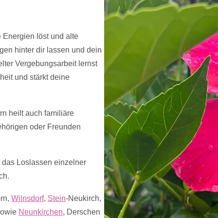
e Energien löst und alte
en hinter dir lassen und dein
lter Vergebungsarbeit lernst
heit und stärkt deine
n heilt auch familiäre
ehörigen oder Freunden
t das Loslassen einzelner
ch.
ern,
Wilnsdorf
,
Stein
-Neukirch,
sowie
Neunkirchen
, Derschen