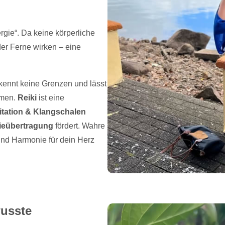
gie“. Da keine körperliche
der Ferne wirken – eine
kennt keine Grenzen und lässt
hmen.
Reiki
ist eine
itation & Klangschalen
ieübertragung
fördert. Wahre
 und Harmonie für dein Herz
wusste