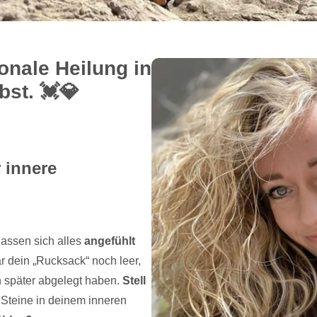
nale Heilung in
st. 💓️💎
r innere
lassen sich alles
angefühlt
r dein „Rucksack“ noch leer,
 später abgelegt haben.
Stell
 Steine in deinem inneren