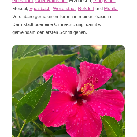
Griesheim
,
Ober-Ramstadt
, Erzhausen,
Pfungstadt
,
Messel,
Egelsbach
,
Weiterstadt
,
Roßdorf
und
Mühltal
.
Vereinbare gerne einen Termin in meiner Praxis in
Darmstadt oder eine Online-Sitzung, damit wir
gemeinsam den ersten Schritt gehen.