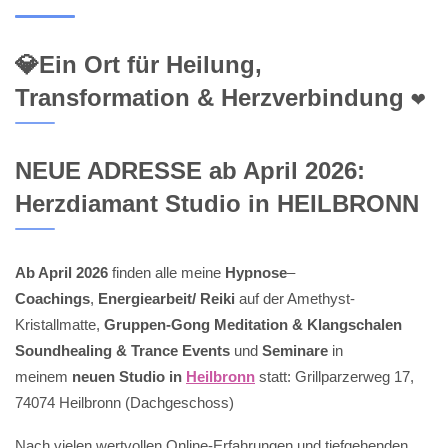
💎Ein Ort für Heilung,
Transformation & Herzverbindung ❤️
NEUE ADRESSE ab April 2026:
Herzdiamant Studio in HEILBRONN
Ab April 2026
finden alle meine
Hypnose
–
Coachings
,
Energiearbeit/ Reiki
auf der Amethyst-
Kristallmatte,
Gruppen-Gong Meditation & Klangschalen
Soundhealing & Trance Events
und
Seminare
in
meinem
neuen Studio in
Heilbronn
statt: Grillparzerweg 17,
74074 Heilbronn (Dachgeschoss)
Nach vielen wertvollen Online-Erfahrungen und tiefgehenden