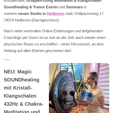
Kristallmatte,
Gruppen-Gong Meditation & Klangschalen
Soundhealing & Trance Events
und
Seminare
in
meinem
neuen Studio in
Heilbronn
statt: Grillparzerweg 17,
74074 Heilbronn (Dachgeschoss)
Nach vielen wertvollen Online-Erfahrungen und tiefgehenden
Coachings per Zoom ist es nun an der Zeit, auch wieder einen
physischen Raum zu erschaffen – einen Herzensort, an dem
Heilung auf allen Ebenen geschehen darf.
NEU: Magic
SOUNDhealing
mit Kristall-
Klangschalen
432Hz & Chakra-
Meditation und