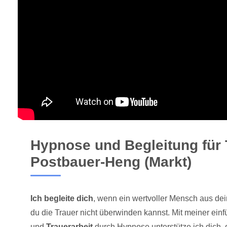
Hypnose und Begleitung für 
Postbauer-Heng (Markt)
Ich begleite dich
, wenn ein wertvoller Mensch aus d
du die Trauer nicht überwinden kannst. Mit meiner ei
und
Trauerarbeit
durch Hypnose unterstütze ich dich, 