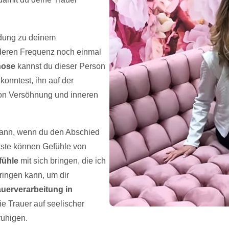
ndung zu deinem
nderen Frequenz noch einmal
nose
kannst du dieser Person
konntest, ihn auf der
on Versöhnung und inneren
 dann, wenn du den Abschied
luste können Gefühle von
fühle
mit sich bringen, die ich
ringen kann, um dir
auerverarbeitung in
die Trauer auf seelischer
ruhigen.