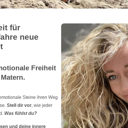
it für
fahre neue
t
motionale Freiheit
 Matern.
 emotionale Steine ihren Weg
sse.
Stell dir vor
, wie jeder
d.
Was fühlst du?
sen und deine innere