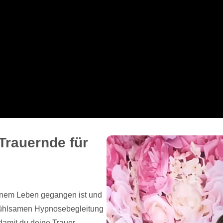
Trauernde für
einem Leben gegangen ist und
nfühlsamen Hypnosebegleitung
damit du deine Trauer