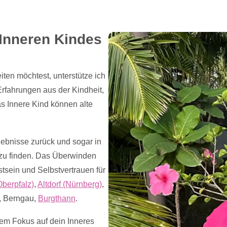
 Inneren Kindes
ten möchtest, unterstütze ich
 Erfahrungen aus der Kindheit,
s Innere Kind können alte
lebnisse zurück und sogar in
 zu finden. Das Überwinden
tsein und Selbstvertrauen für
berpfalz)
,
Altdorf (Nürnberg)
,
, Berngau,
Burgthann
.
em Fokus auf dein Inneres