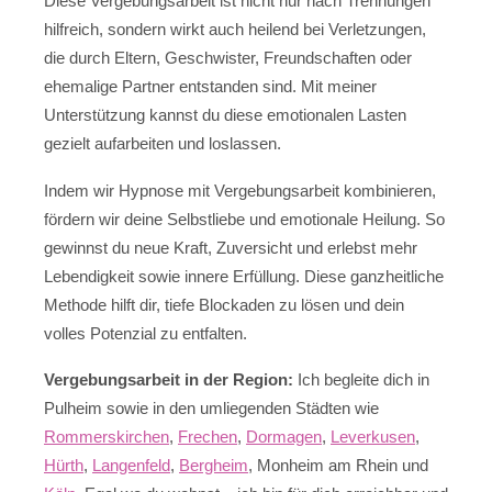
Diese Vergebungsarbeit ist nicht nur nach Trennungen
hilfreich, sondern wirkt auch heilend bei Verletzungen,
die durch Eltern, Geschwister, Freundschaften oder
ehemalige Partner entstanden sind. Mit meiner
Unterstützung kannst du diese emotionalen Lasten
gezielt aufarbeiten und loslassen.
Indem wir Hypnose mit Vergebungsarbeit kombinieren,
fördern wir deine Selbstliebe und emotionale Heilung. So
gewinnst du neue Kraft, Zuversicht und erlebst mehr
Lebendigkeit sowie innere Erfüllung. Diese ganzheitliche
Methode hilft dir, tiefe Blockaden zu lösen und dein
volles Potenzial zu entfalten.
Vergebungsarbeit in der Region:
Ich begleite dich in
Pulheim sowie in den umliegenden Städten wie
Rommerskirchen
,
Frechen
,
Dormagen
,
Leverkusen
,
Hürth
,
Langenfeld
,
Bergheim
, Monheim am Rhein und