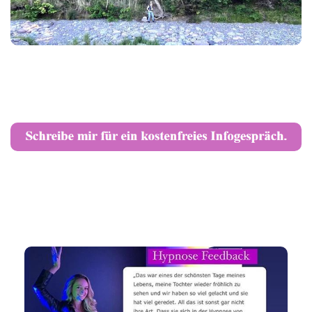
in
Herzdi
Dein Hypnose-Coach &
Rege
amant
psychologische Beraterin
n