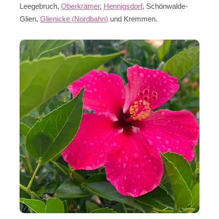
Leegebruch,
Oberkrämer
,
Hennigsdorf
, Schönwalde-
Glien,
Glienicke (Nordbahn)
und Kremmen.