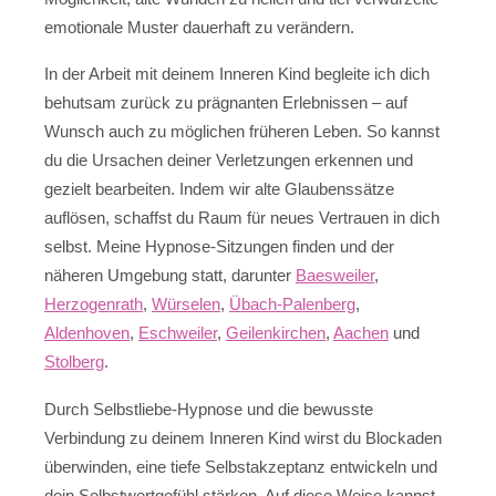
emotionale Muster dauerhaft zu verändern.
In der Arbeit mit deinem Inneren Kind begleite ich dich
behutsam zurück zu prägnanten Erlebnissen – auf
Wunsch auch zu möglichen früheren Leben. So kannst
du die Ursachen deiner Verletzungen erkennen und
gezielt bearbeiten. Indem wir alte Glaubenssätze
auflösen, schaffst du Raum für neues Vertrauen in dich
selbst. Meine Hypnose-Sitzungen finden und der
näheren Umgebung statt, darunter
Baesweiler
,
Herzogenrath
,
Würselen
,
Übach-Palenberg
,
Aldenhoven
,
Eschweiler
,
Geilenkirchen
,
Aachen
und
Stolberg
.
Durch Selbstliebe-Hypnose und die bewusste
Verbindung zu deinem Inneren Kind wirst du Blockaden
überwinden, eine tiefe Selbstakzeptanz entwickeln und
dein Selbstwertgefühl stärken. Auf diese Weise kannst