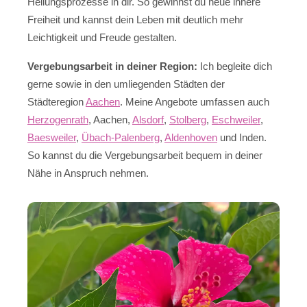
Heilungsprozesse in dir. So gewinnst du neue innere
Freiheit und kannst dein Leben mit deutlich mehr
Leichtigkeit und Freude gestalten.
Vergebungsarbeit in deiner Region:
Ich begleite dich
gerne sowie in den umliegenden Städten der
Städteregion
Aachen
. Meine Angebote umfassen auch
Herzogenrath
, Aachen,
Alsdorf
,
Stolberg
,
Eschweiler
,
Baesweiler
,
Übach-Palenberg
,
Aldenhoven
und Inden.
So kannst du die Vergebungsarbeit bequem in deiner
Nähe in Anspruch nehmen.