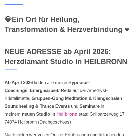
💎Ein Ort für Heilung,
Transformation & Herzverbindung ❤️
NEUE ADRESSE ab April 2026:
Herzdiamant Studio in HEILBRONN
Ab April 2026
finden alle meine
Hypnose
–
Coachings
,
Energiearbeit/ Reiki
auf der Amethyst-
Kristallmatte,
Gruppen-Gong Meditation & Klangschalen
Soundhealing & Trance Events
und
Seminare
in
meinem
neuen Studio in
Heilbronn
statt: Grillparzerweg 17,
74074 Heilbronn (Dachgeschoss)
Nach vielen wertvollen Online-Erfahrungen und tiefgehenden