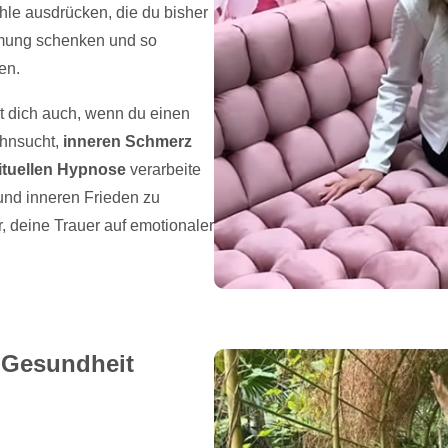
le ausdrücken, die du bisher
rmung schenken und so
en.
t dich auch, wenn du einen
ehnsucht,
inneren Schmerz
rituellen Hypnose
verarbeite
und inneren Frieden zu
r, deine Trauer auf emotionaler
 Gesundheit