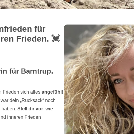
frieden für
en Frieden. 💓️
in für Barntrup.
n Frieden sich alles
angefühlt
 war dein „Rucksack“ noch
n haben.
Stell dir vor
, wie
und inneren Frieden