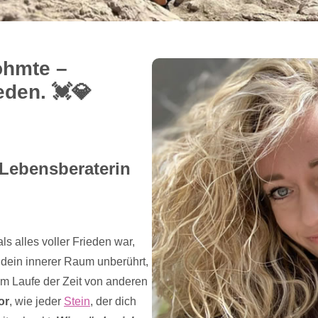
ohmte –
den. 💓️💎
 Lebensberaterin
ls alles voller Frieden war,
 dein innerer Raum unberührt,
im Laufe der Zeit von anderen
vor
, wie jeder
Stein
, der dich