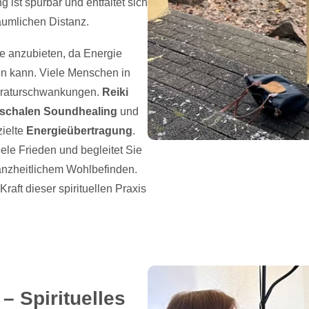
g ist spürbar und entfaltet sich
äumlichen Distanz.
e anzubieten, da Energie
en kann. Viele Menschen in
eraturschwankungen.
Reiki
gschalen Soundhealing
und
zielte
Energieübertragung
.
ele Frieden und begleitet Sie
anzheitlichem Wohlbefinden.
raft dieser spirituellen Praxis
– Spirituelles