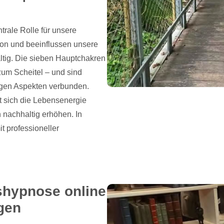
trale Rolle für unsere
tion und beeinflussen unsere
ltig. Die sieben Hauptchakren
zum Scheitel – und sind
igen Aspekten verbunden.
t sich die Lebensenergie
 nachhaltig erhöhen. In
t professioneller
shypnose online
ngen