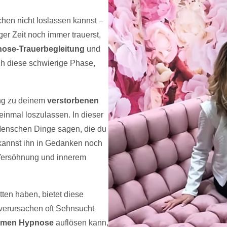
hen nicht loslassen kannst –
ger Zeit noch immer trauerst,
ose-Trauerbegleitung
und
ch diese schwierige Phase,
ung zu deinem
verstorbenen
einmal loszulassen. In dieser
Menschen Dinge sagen, die du
 kannst ihn in Gedanken noch
 Versöhnung und innerem
tten haben, bietet diese
verursachen oft Sehnsucht
amen Hypnose
auflösen kann,