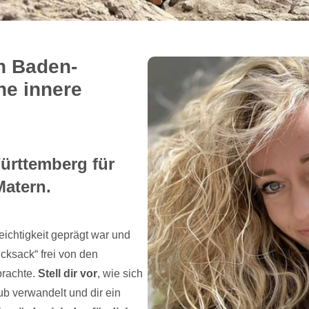
n Baden-
ne innere
Württemberg für
Matern.
ichtigkeit geprägt war und
cksack“ frei von den
brachte.
Stell dir vor
, wie sich
b verwandelt und dir ein