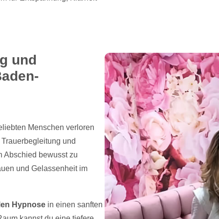
ng und
Baden-
geliebten Menschen verloren
e Trauerbegleitung und
en Abschied bewusst zu
trauen und Gelassenheit im
llen Hypnose
in einen sanften
aum kannst du eine tiefere