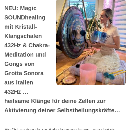
NEU: Magic
SOUNDhealing
mit Kristall-
Klangschalen
432Hz & Chakra-
Meditation und
Gongs von
Grotta Sonora
aus Italien
432Hz …
heilsame Klänge für deine Zellen zur
Aktivierung deiner Selbstheilungskräfte…
Ein Ort, an dem du zur Ruhe kommen kannst, ganz bei dir