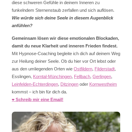
diese schweren Gefühle in deinem Inneren zu
funkelndem Sternenstaub zerfallen und sich auflösen.
Wie würde sich deine Seele in diesem Augenblick
anfühlen?
Gemeinsam lösen wir diese emotionalen Blockaden,
damit du neue Klarheit und inneren Frieden findest.
Mit Hypnose-Coaching begleite ich dich auf deinem Weg
zur Heilung deiner Seele. Ob du hier vor Ort lebst oder
aus den umliegenden Orten wie
Ostfildern
,
Filderstadt
,
Esslingen,
Korntal-Münchingen
,
Fellbach
,
Gerlingen
,
Leinfelden-Echterdingen
,
Ditzingen
oder
Kornwestheim
kommst – ich bin für dich da.
❤️ Schreib mir eine Email!