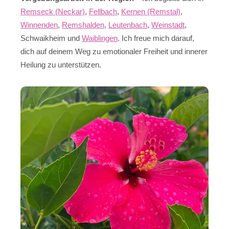
Remseck (Neckar)
,
Fellbach
,
Kernen (Remstal)
,
Winnenden
,
Remshalden
,
Leutenbach
,
Weinstadt
,
Schwaikheim und
Waiblingen
. Ich freue mich darauf,
dich auf deinem Weg zu emotionaler Freiheit und innerer
Heilung zu unterstützen.