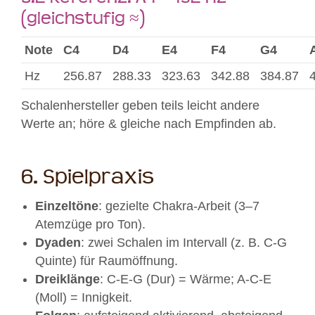
(gleichstufig ≈)
Note
C4
D4
E4
F4
G4
Hz
256.87
288.33
323.63
342.88
384.87
Schalenhersteller geben teils leicht andere
Werte an; höre & gleiche nach Empfinden ab.
6. Spielpraxis
Einzeltöne
: gezielte Chakra-Arbeit (3–7
Atemzüge pro Ton).
Dyaden
: zwei Schalen im Intervall (z. B. C-G
Quinte) für Raumöffnung.
Dreiklänge
: C-E-G (Dur) = Wärme; A-C-E
(Moll) = Innigkeit.