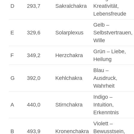
D
293,7
Sakralchakra
Kreativität,
Lebensfreude
Gelb –
E
329,6
Solarplexus
Selbstvertrauen,
Wille
Grün – Liebe,
F
349,2
Herzchakra
Heilung
Blau –
G
392,0
Kehlchakra
Ausdruck,
Wahrheit
Indigo –
A
440,0
Stirnchakra
Intuition,
Erkenntnis
Violett –
B
493,9
Kronenchakra
Bewusstsein,