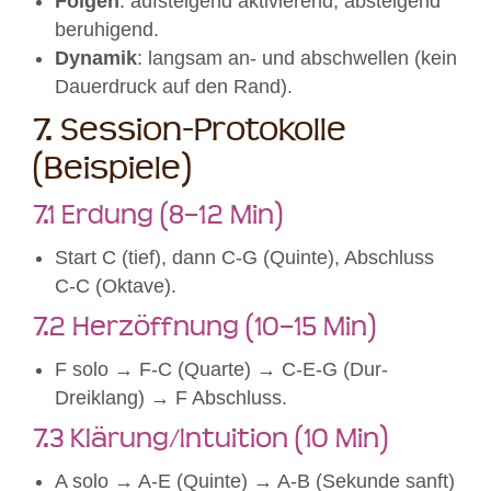
Folgen
: aufsteigend aktivierend, absteigend
beruhigend.
Dynamik
: langsam an- und abschwellen (kein
Dauerdruck auf den Rand).
7. Session-Protokolle
(Beispiele)
7.1 Erdung (8–12 Min)
Start C (tief), dann C-G (Quinte), Abschluss
C-C (Oktave).
7.2 Herzöffnung (10–15 Min)
F solo → F-C (Quarte) → C-E-G (Dur-
Dreiklang) → F Abschluss.
7.3 Klärung/Intuition (10 Min)
A solo → A-E (Quinte) → A-B (Sekunde sanft)