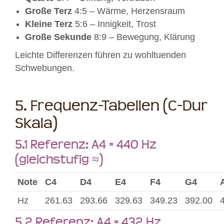
Große Terz
4:5 – Wärme, Herzensraum
Kleine Terz
5:6 – Innigkeit, Trost
Große Sekunde
8:9 – Bewegung, Klärung
Leichte Differenzen führen zu wohltuenden
Schwebungen.
5. Frequenz-Tabellen (C-Dur
Skala)
5.1 Referenz: A4 = 440 Hz
(gleichstufig ≈)
Note
C4
D4
E4
F4
G4
Hz
261.63
293.66
329.63
349.23
392.00
5.2 Referenz: A4 = 432 Hz